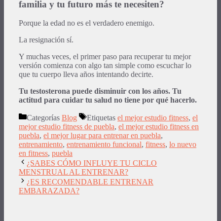
familia y tu futuro más te necesiten?
Porque la edad no es el verdadero enemigo.
La resignación sí.
Y muchas veces, el primer paso para recuperar tu mejor
versión comienza con algo tan simple como escuchar lo
que tu cuerpo lleva años intentando decirte.
Tu testosterona puede disminuir con los años. Tu
actitud para cuidar tu salud no tiene por qué hacerlo.
Categorías
Blog
Etiquetas
el mejor estudio fitness
,
el
mejor estudio fitness de puebla
,
el mejor estudio fitness en
puebla
,
el mejor lugar para entrenar en puebla
,
entrenamiento
,
entrenamiento funcional
,
fitness
,
lo nuevo
en fitness
,
puebla
¿SABES CÓMO INFLUYE TU CICLO
MENSTRUAL AL ENTRENAR?
¿ES RECOMENDABLE ENTRENAR
EMBARAZADA?