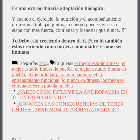
Es una extraordinaria adaptación biológica.
Y cuando el ejercicio, la nutrición y el acompañamiento
profesional trabajan juntos, tu cuerpo puede vivir esta
etapa con más fuerza, confianza y bienestar que nunca. 💜
Tu bebé está creciendo dentro de ti. Pero tú también
estás creciendo como mujer, como madre y como ser
humano.
Categorías
Blog
Etiquetas
el mejor estudio fitness
,
el
mejor estudio fitness de puebla
,
el mejor estudio fitness en
puebla
,
el mejor lugar para entrenar en puebla
,
entrenamiento funcional
,
lo nuevo en fitness
,
los mejores
entrenadores en puebla
,
puebla
¿SABES CÓMO INFLUYE LA ANDROPAUSIA EN
TU ENTRENAMIENTO?
¿CONOCES LAS CONSECUENCIAS DE TENER
UN DESGARRE MUSCULAR MAL ATENDIDO?