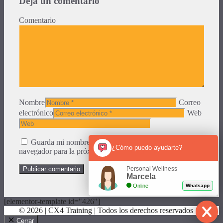
Deja un comentario
Comentario
Nombre
Correo
electrónico
Web
Guarda mi nombre, correo electrónico y web en este
¿Cómo puedo ayudarte?
navegador para la próxima vez que comente.
Personal Wellness
Marcela
Online
Whatsapp
[elementor-template id="426"]
© 2026 | CX4 Training | Todos los derechos reservados
Cerrar