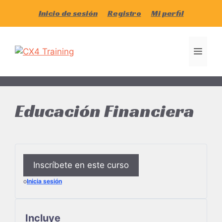
Saltar
Inicio de sesión
Registro
Mi perfil
al
contenido
Men
Educación Financiera
Inscríbete en este curso
o
Inicia sesión
Incluye